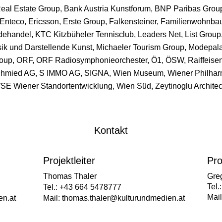
Real Estate Group, Bank Austria Kunstforum, BNP Paribas Grou
 Enteco,
Ericsson,
Erste Group, Falkensteiner, Familienwohnba
idehandel, KTC
Kitzbüheler Tennisclub,
Leaders Net,
List Group
ik und Darstellende Kunst,
Michaeler Tourism Group, Modepala
roup, ORF,
ORF Radiosymphonieorchester, Ö1, ÖSW,
Raiffeise
hmied AG, S IMMO AG, SIGNA
, Wien Museum, Wiener Philhar
SE Wiener Standortentwicklung,
Wien Süd, Zeytinoglu Architec
Kontakt
Projektleiter
Pro
Thomas Thaler
Gre
Tel
Tel.: +43 664 5478777
Mai
en.at
Mail:
thomas.thaler@kulturundmedien.at