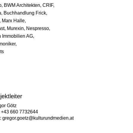
p, BWM Architekten,
CRIF,
u,
Buchhandlung Frick,
, Marx Halle,
st, Murexin,
Nespresso,
n Immobilien AG,
moniker,
ts
jektleiter
gor Götz
.: +43 660 7732644
l:
gregor.goetz@kulturundmedien.at